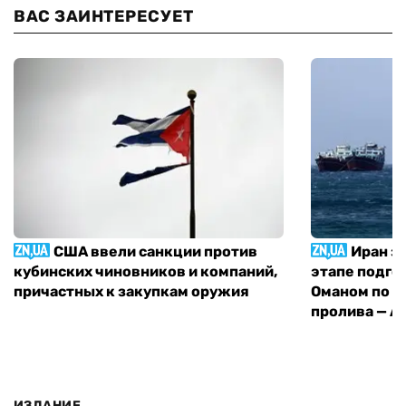
ВАС ЗАИНТЕРЕСУЕТ
США ввели санкции против
Иран з
кубинских чиновников и компаний,
этапе подго
причастных к закупкам оружия
Оманом по п
пролива — A
ИЗДАНИЕ