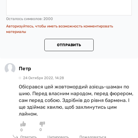
Осталось символов:
2000
Авторизуйтесь, чтобы иметь возможность комментировать
материалы
ОТПРАВИТЬ
Петр
24 Октября 2022, 14:28
Обісрався цей жовтомордий азієць-шаман по
шию. Перед власним народом, перед фюрером,
сам перед собою. Здрібнів до рівня бармена. І
ще здіймає хвилю, щоб захлинутись цим
лайном.
0
0
Ответить
Цитировать
Пожаловаться