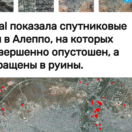
nal показала спутниковые
в Алеппо, на которых
овершенно опустошен, а
ращены в руины.