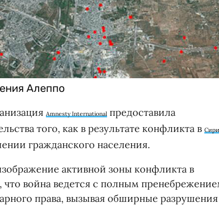
ения Алеппо
ганизация
предоставила
Amnesty International
ьства того, как в результате конфликта в
Сир
шении гражданского населения.
 изображение активной зоны конфликта в
т, что война ведется с полным пренебрежени
арного права, вызывая обширные разрушения