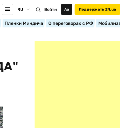
RU
Войти
Аа
Поддержать ZN.ua
Пленки Миндича
О переговорах с РФ
Мобилизация
ДА"