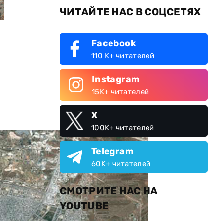
ЧИТАЙТЕ НАС В СОЦСЕТЯХ
Facebook
110 K+ читателей
Instagram
15K+ читателей
X
100K+ читателей
Telegram
60K+ читателей
СМОТРИТЕ НАС НА
YOUTUBE