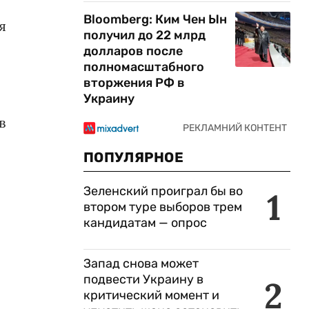
Bloomberg: Ким Чен Ын
я
получил до 22 млрд
долларов после
полномасштабного
вторжения РФ в
Украину
в
ПОПУЛЯРНОЕ
Зеленский проиграл бы во
1
втором туре выборов трем
кандидатам — опрос
Запад снова может
подвести Украину в
2
критический момент и