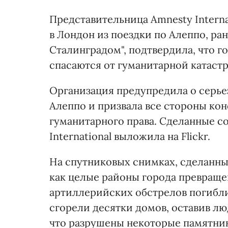
Представительница Amnesty Interna
в Лондон из поездки по Алеппо, ра
Сталинградом", подтвердила, что г
спасаются от гуманитарной катаст
Организация предупредила о серье
Алеппо и призвала все стороны ко
гуманитарного права. Сделанные с
International выложила на Flickr.
На спутниковых снимках, сделанных
как целые районы города превраще
артиллерийских обстрелов погибли
сгорели десятки домов, оставив лю
что разрушены некоторые памятник