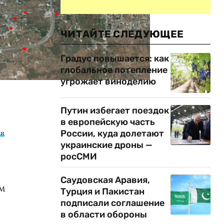
ЧИТАЙТЕ СЛЕДУЮЩЕЕ
Градус повышается: как
глобальное потепление
угрожает виноделию
Путин избегает поездок
в европейскую часть
России, куда долетают
ии
украинские дроны —
росСМИ
Саудовская Аравия,
ем
Турция и Пакистан
подписали соглашение
в области обороны