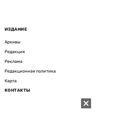
ИЗДАНИЕ
Архивы
Редакция
Реклама
Редакционная политика
Карта
КОНТАКТЫ
01010 Киев, ул. Князей Острожских, 19/1
Телефон редакции:
+380 (44) 280-04-85
Электронная почта редакции:
zn94@ukr.net