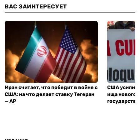
ВАС ЗАИНТЕРЕСУЕТ
Иран считает, что победит в войне с
США усилива
США: на что делает ставку Тегеран
ища нового 
— AP
государства