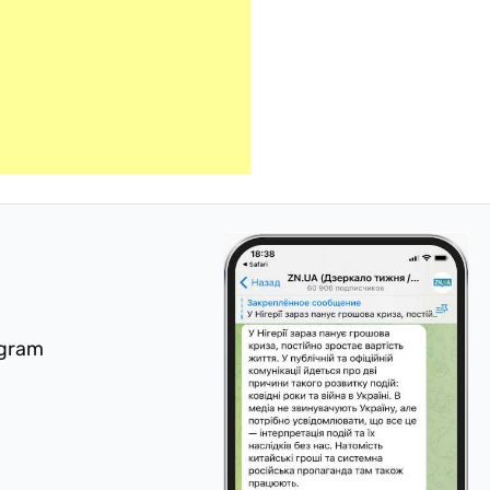
egram