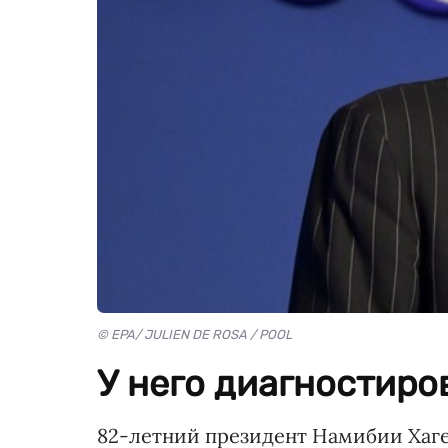
© EPA/ JULIEN DE ROSA / POOL
У него диагностиро
82-летний президент Намибии Хаге 