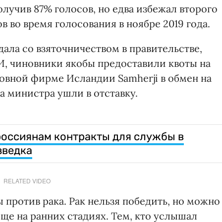
олучив 87% голосов, но едва избежал второго
в во время голосования в ноябре 2019 года.
ала со взяточничеством в правительстве,
, чиновники якобы предоставили квоты на
вной фирме Исландии Samherji в обмен на
ва министра ушли в отставку.
россиянам контракты для службы в
зведка
RELATED VIDEO
 против рака. Рак нельзя победить, но можно
още на ранних стадиях. Тем, кто услышал