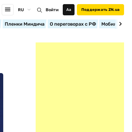
RU
Войти
Аа
Поддержать ZN.ua
Пленки Миндича
О переговорах с РФ
Мобилизация