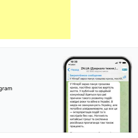
egram