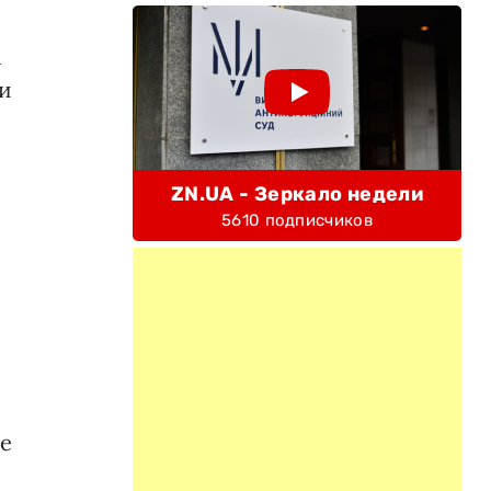
м
 и
ZN.UA - Зеркало недели
5610 подписчиков
де