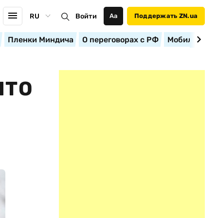
RU
Войти
Аа
Поддержать ZN.ua
Пленки Миндича
О переговорах с РФ
Мобилизация
ЧТО