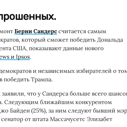
опрошенных.
рмонт
Берни Сандерс
считается самым
кратов, который сможет победить Дональда
дента США, показывают данные нового
ews и Ipsos
.
емократов и независимых избирателей о том
в победить Трампа.
заявили, что у Сандерса больше всего шансо
та. Следующим ближайшим конкурентом
жо Байден (25%), за ним следуют бывший мэ
 сенатор от штата Массачусетс Элизабет