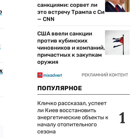
санкциями: сорвет ли
о
это встречу Трампа с Си
— CNN
США ввели санкции
против кубинских
с
чиновников и компаний,
причастных к закупкам
оружия
х
ПОПУЛЯРНОЕ
Кличко рассказал, успеет
ли Киев восстановить
1
энергетические объекты к
началу отопительного
сезона