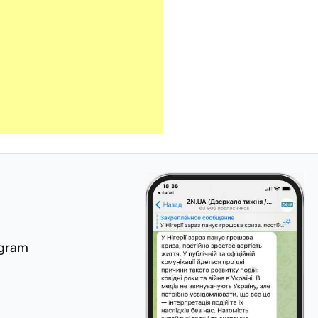
egram