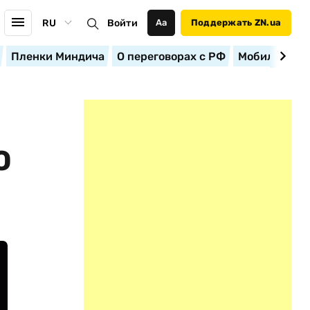
RU
Войти
Аа
Поддержать ZN.ua
Пленки Миндича
О переговорах с РФ
Мобилизация
Ю