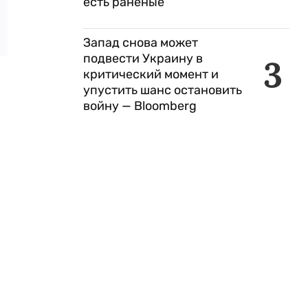
есть раненые
Запад снова может
подвести Украину в
3
критический момент и
упустить шанс остановить
войну — Bloomberg