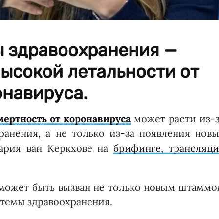
ы здравоохранения —
ысокой летальности от
онавируса.
мертность от коронавируса
может расти из-з
анения, а не только из-за появления новы
ария ван Керкхове на
брифинге, трансляци
 может быть вызван не только новым штаммо
стемы здравоохранения.