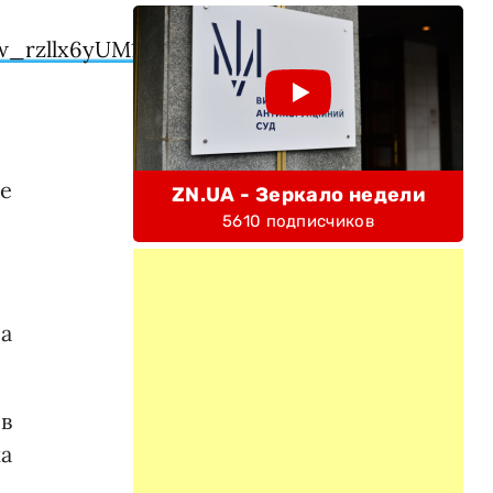
w_rzllx6yUM10WMafxf-
е
ZN.UA - Зеркало недели
5610 подписчиков
ла
в
ка