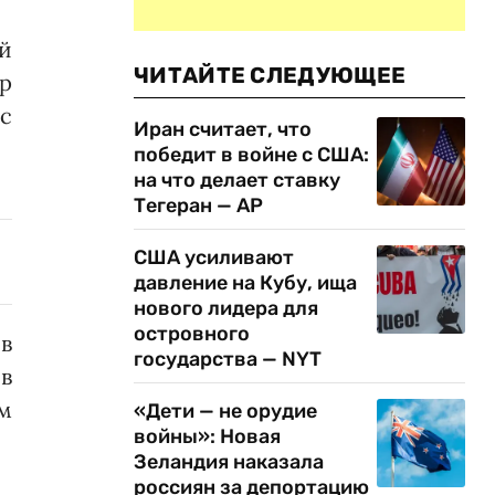
й
ЧИТАЙТЕ СЛЕДУЮЩЕЕ
р
с
Иран считает, что
победит в войне с США:
на что делает ставку
Тегеран — AP
США усиливают
давление на Кубу, ища
нового лидера для
островного
в
государства — NYT
в
м
«Дети — не орудие
войны»: Новая
Зеландия наказала
россиян за депортацию