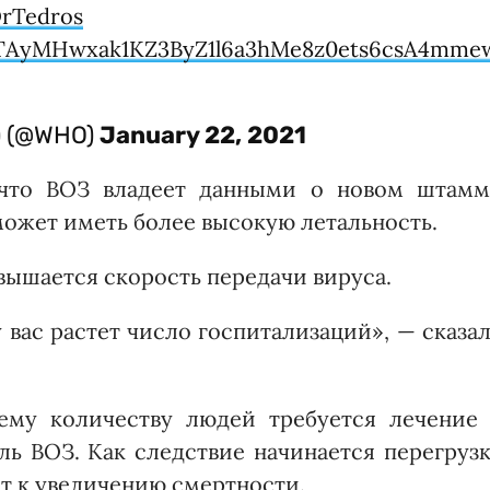
rTedros
MTAyMHwxak1KZ3ByZ1l6a3hMe8z0ets6csA4mme
O) (@WHO)
January 22, 2021
, что ВОЗ владеет данными о новом штамм
 может иметь более высокую летальность.
овышается скорость передачи вируса.
у вас растет число госпитализаций», — сказа
ему количеству людей требуется лечение 
ль ВОЗ. Как следствие начинается перегруз
ет к увеличению смертности.