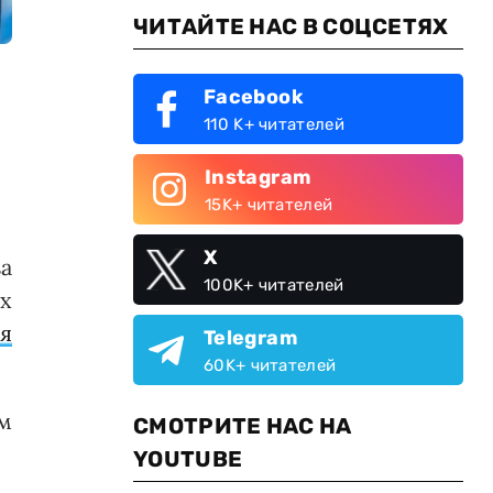
ЧИТАЙТЕ НАС В СОЦСЕТЯХ
Facebook
110 K+ читателей
Instagram
15K+ читателей
X
а
100K+ читателей
х
я
Telegram
60K+ читателей
м
СМОТРИТЕ НАС НА
YOUTUBE