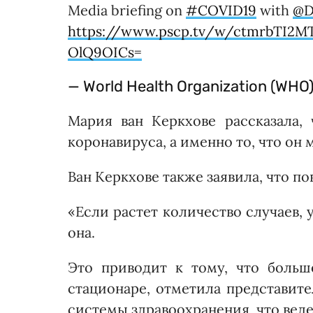
Media briefing on
#COVID19
with
@D
https://www.pscp.tv/w/ctmrbTI2
OlQ9OICs=
— World Health Organization (WH
Мария ван Керкхове рассказала
коронавируса, а именно то, что он
Ван Керкхове также заявила, что п
«Если растет количество случаев, 
она.
Это приводит к тому, что больш
стационаре, отметила представите
системы здравоохранения, что вед