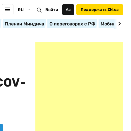
RU
Войти
Аа
Поддержать ZN.ua
Пленки Миндича
О переговорах с РФ
Мобилизация
COV-