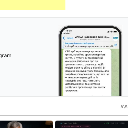
egram