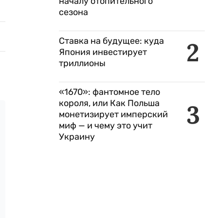
началу отопительного
сезона
Ставка на будущее: куда
2
Япония инвестирует
триллионы
«1670»: фантомное тело
короля, или Как Польша
3
монетизирует имперский
миф — и чему это учит
Украину