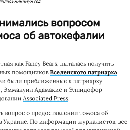
длились минимум год
анимались вопросом
моса об автокефалии
тная как Fancy Bears, пыталась получить
овных помощников
Вселенского патриарха
ми были приближенные к патриарху
, Эммануил Адамакис и Элпидофор
едовании
Associated Press
.
 вопрос о предоставлении томоса об
в Украине. По информации журналистов, все