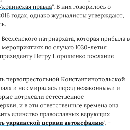
Украинская правда
". В них говорилось о
2016 годах, однако журналисты утверждают,
сь.
 Вселенского патриархата, которая прибыла в
х мероприятиях по случаю 1030-летия
 президенту Петру Порошенко послание
сть первопрестольной Константинопольской
щала и не смирялась перед незаконными и
орые потрясали естественное
ркви, и в эти ответственные времена она
овить единство православных верующих
ть украинской церкви автокефалию
", -