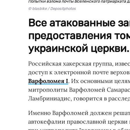
Попытки взлома почты Вселенского патриархата 
© blasbike / Depositphotos
Все атакованные з
предоставления то
украинской церкви.
Российская хакерская группа, извес
доступ к электронной почте верх
Варфоломея I
. Их основными целя
митрополиты Варфоломей Самарас
Ламбриниадис, говорится в рассл
Именно Варфоломей должен решать
автокефалии православной церкви 