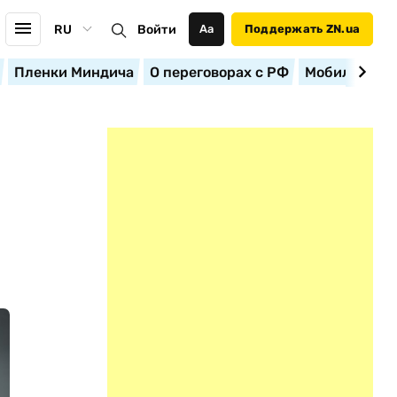
RU
Войти
Аа
Поддержать ZN.ua
Пленки Миндича
О переговорах с РФ
Мобилизация