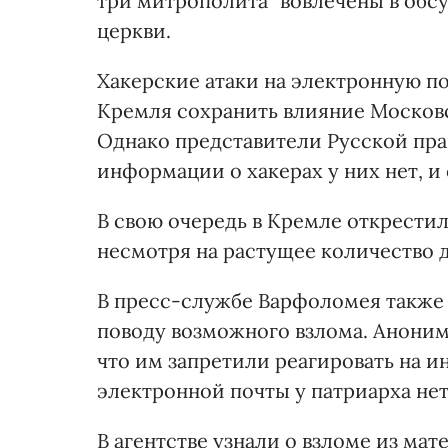
три митрополита "вовлечены в обс
церкви.
Хакерские атаки на электронную п
Кремля сохранить влияние Московс
Однако представители Русской прав
информации о хакерах у них нет, и
В свою очередь в Кремле открестили
несмотря на растущее количество д
В пресс-службе Варфоломея также
поводу возможного взлома. Анони
что им запретили реагировать на и
электронной почты у патриарха нет
В агентстве узнали о взломе из м