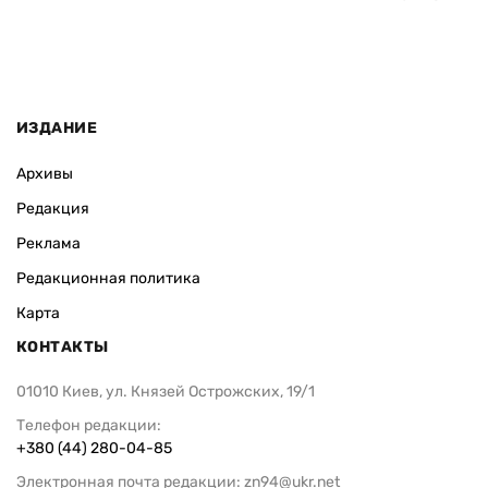
ВАС ЗАИНТЕРЕСУЕТ
Иран считает, что победит в войне с
США усилива
США: на что делает ставку Тегеран
ища нового 
— AP
государства