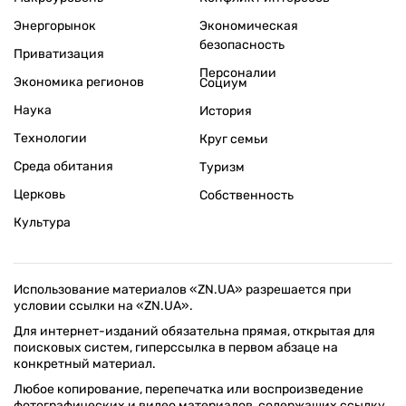
Электронная почта редакции:
zn94@ukr.net
Электронная почта службы новостей:
editor@zn.ua
СОЦСЕТИ
ПОДДЕРЖАТЬ ZN.UA
Поддержать независимую
журналистику!
ЗЕРКАЛО НЕДЕЛИ
не подводим с 1994-го года
АРХИВ
Внутренняя политика
Социальная защита
Международная политика
Зарубежная экономика