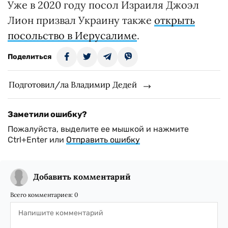
Павел.
ВАС ЗАИНТЕРЕСУЕТ
В Украине появится
посольство Албании
Напомним, в 2018 году Соединенные
Штаты Америки перенесли свое
посольство в Иерусалим. Позицию США
тогда поддержали Румыния, Германия,
Австралия, Аргентина и Гватемала,
выразившие готовность признать
Иерусалим столицей Израиля и
перенести посольства из Тель-Авива.
RELATED VIDEO