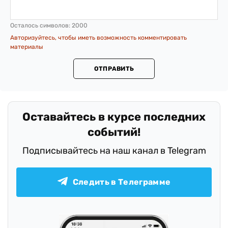
Уже в 2020 году посол Израиля Джоэл
Лион призвал Украину также
открыть
посольство в Иерусалиме
.
Поделиться
Подготовил/ла Владимир Дедей
Заметили ошибку?
Пожалуйста, выделите ее мышкой и нажмите
Ctrl+Enter или
Отправить ошибку
Добавить комментарий
Всего комментариев:
0