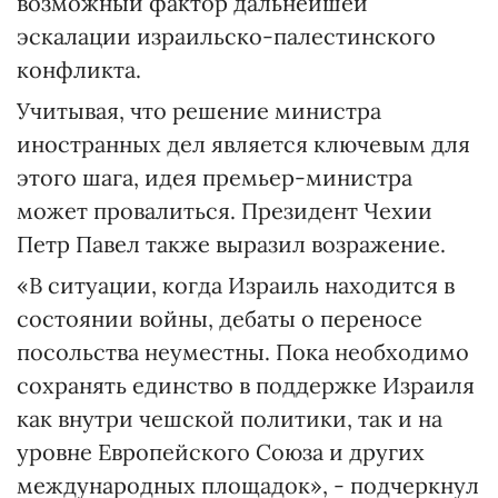
перенесении посольства в Иерусалим, но
как глава МИД, ответственный за этот
вопрос, я должен заявить, что три
основных условия для такого переезда
пока не выполнены», - сказал Липовский.
ВАС ЗАИНТЕРЕСУЕТ
Посольство Украины в
Польше: как украинцам
получить консультацию по
телефону
Он отметил, что перенос посольства
нарушит международное право, будет
противоречить линии ЕС и даже может
рассматриваться как риск безопасности и