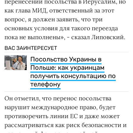
базируется в Тель-Авиве.
«Я лично уже давно являюсь сторонником
переноса посольства Чехии в Иерусалим.
Уверен, что сейчас это было бы желаемым
шагом. Намерен обсудить конкретный
план действий в этой ситуации со своими
партнерами по коалиции. Это вопрос,
который можно решить через несколько
месяцев», - заявил Фиала.
Однако министр иностранных дел Чехии
Ян Липовский выступает против такого
шага.
«Я, безусловно, воспринимаю давний
призыв части чешского общества о