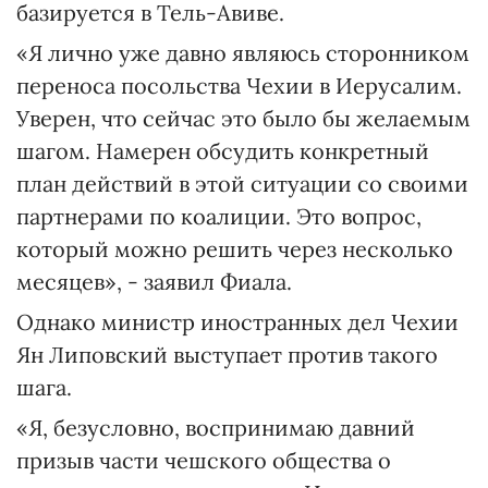
экстренной связи
Резиденция израильского премьер-
министра и парламент находятся в
Западном Иерусалиме на той стороне
города, которую контролирует Израиль с
1940-х годов. Восточная часть была
захвачена Израилем в 1967 году и большая
часть международного сообщества
считает ее оккупированной территорией.
Палестина хочет разделить город и
официально сделать Восточный
Иерусалим своей столицей.
В настоящее время чешская дипломатия
имеет офис в Иерусалиме, а посольство