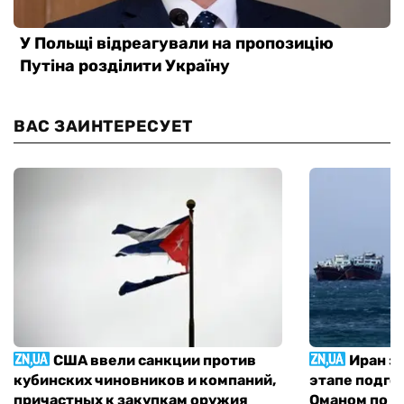
ВАС ЗАИНТЕРЕСУЕТ
США ввели санкции против
Иран з
кубинских чиновников и компаний,
этапе подго
причастных к закупкам оружия
Оманом по п