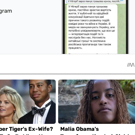
egram