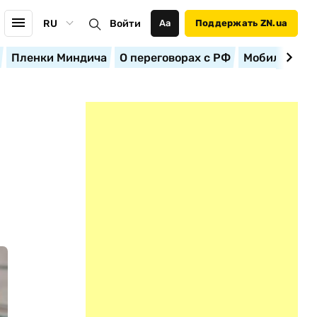
RU
Войти
Аа
Поддержать ZN.ua
Пленки Миндича
О переговорах с РФ
Мобилизация