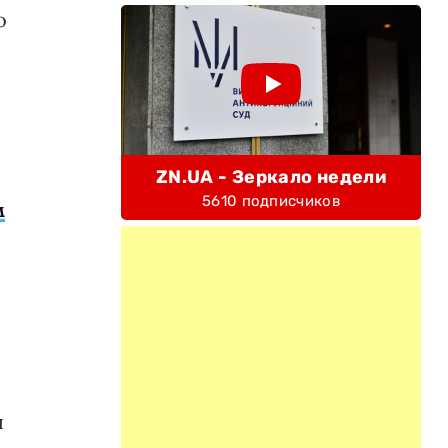
о
ZN.UA - Зеркало недели
5610 подписчиков
м
ы