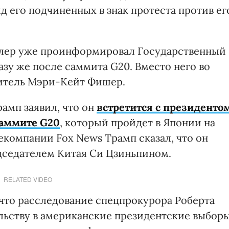
яд его подчиненных в знак протеста против ег
оулер уже проинформировал Государственный
азу же после саммита G20. Вместо него во
титель Мэри-Кейт Фишер.
амп заявил, что он
встретится с президенто
аммите G20
, который пройдет в Японии на
екомпании Fox News Трамп сказал, что он
дседателем Китая Си Цзиньпином.
RELATED VIDEO
 что расследование спецпрокурора Роберта
ьству в американские президентские выбор