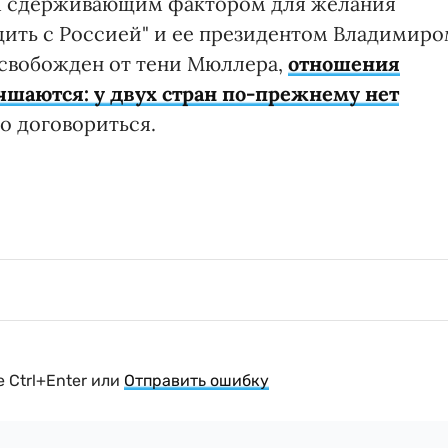
м сдерживающим фактором для желания
дить с Россией" и ее президентом Владимир
освобожден от тени Мюллера,
отношения
чшаются: у двух стран по-прежнему нет
но договориться.
 Ctrl+Enter или
Отправить ошибку