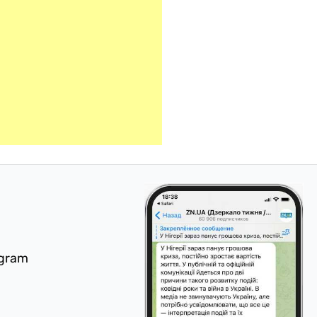
egram