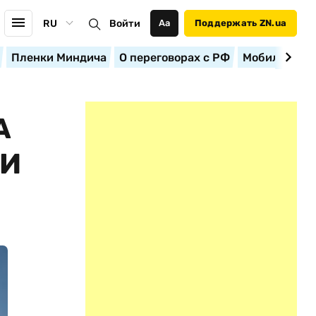
RU
Войти
Аа
Поддержать ZN.ua
Пленки Миндича
О переговорах с РФ
Мобилизация
А
ЛИ