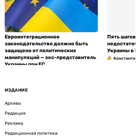
Евроинтеграционное
Пять шагов к
законодательство должно быть
недостаточн
защищено от политических
Украины в Е
манипуляций — экс-представитель
Константин 
Украины при ЕС
ИЗДАНИЕ
Архивы
Редакция
Реклама
Редакционная политика