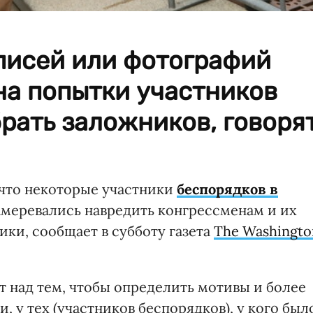
писей или фотографий
на попытки участников
рать заложников, говоря
 что некоторые участники
беспорядков в
меревались навредить конгрессменам и их
ики, сообщает в субботу газета
The Washingto
ют над тем, чтобы определить мотивы и более
, у тех (участников беспорядков), у кого был