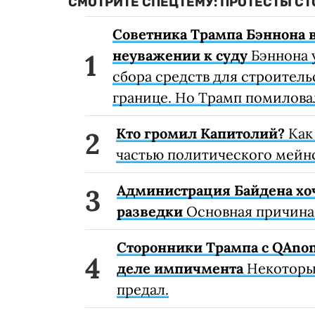
СМОТРИТЕ СПЕЦТЕМУ: ПРОТЕСТЫ С
Советника Трампа Бэннона 
неуважении к суду
Бэннона 
сбора средств для строител
границе. Но Трамп помилова
Кто громил Капитолий?
Как
частью политического мейн
Администрация Байдена хоч
разведки
Основная причина
Сторонники Трампа с QAnon
деле импичмента
Некоторые
предал.