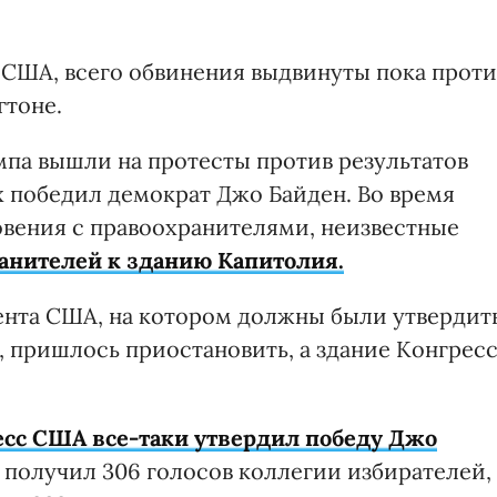
США, всего обвинения выдвинуты пока проти
гтоне.
мпа вышли на протесты против результатов
х победил демократ Джо Байден. Во время
вения с правоохранителями, неизвестные
ранителей к зданию Капитолия.
ента США, на котором должны были утвердит
, пришлось приостановить, а здание Конгрес
есс США все-таки утвердил победу Джо
н получил 306 голосов коллегии избирателей,