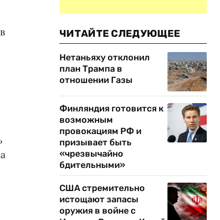
в
ЧИТАЙТЕ СЛЕДУЮЩЕЕ
Нетаньяху отклонил
план Трампа в
отношении Газы
Финляндия готовится к
возможным
провокациям РФ и
ь
призывает быть
«чрезвычайно
са
бдительными»
США стремительно
истощают запасы
оружия в войне с