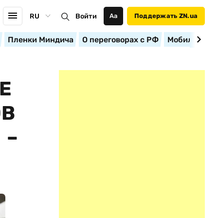
RU
Войти
Аа
Поддержать ZN.ua
Пленки Миндича
О переговорах с РФ
Мобилизация
Е
ОВ
 –