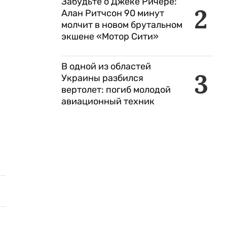
Забудьте о Джеке Ричере:
2
Алан Ритчсон 90 минут
молчит в новом брутальном
экшене «Мотор Сити»
В одной из областей
3
Украины разбился
вертолет: погиб молодой
авиационный техник