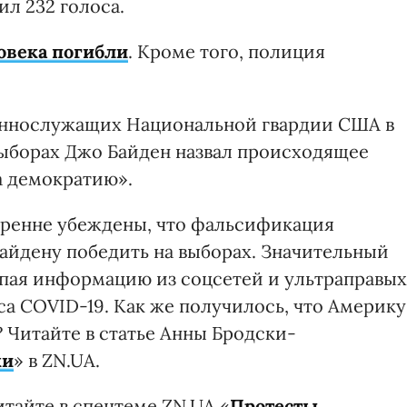
л 232 голоса.
овека погибли
. Кроме того, полиция
еннослужащих Национальной гвардии США в
выборах Джо Байден назвал происходящее
а демократию».
кренне убеждены, что фальсификация
Байдену победить на выборах. Значительный
пая информацию из соцсетей и ультраправых
уса COVID-19. Как же получилось, что Америку
 Читайте в статье Анны Бродски-
ки
» в ZN.UA.
тайте в спецтеме ZN.UA «
Протесты