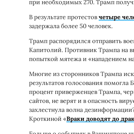
при необходимых 270. Трамп получи
В результате протестов
четыре чел
задержала более 50 человек.
Трамп распорядился отправить во
Капитолий. Противник Трампа на 
попыткой мятежа и «нападением н
Многие из сторонников Трампа ис
результатов голосования помогла 
процент приверженцев Трампа, чер
сайтов, не верят и в опасность вир
захлестнула волна дезинформации?
Кроткиной «
Враки доводят до дра
Больше о событиях в Вашингтоне чи