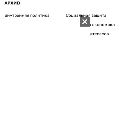
АРХИВ
Внутренняя политика
Социальная защита
Международная политика
Зарубежная экономика
Макроуровень
Конфликт интересов
Энергорынок
Экономическая
безопасность
Приватизация
Персоналии
Экономика регионов
Социум
Наука
История
Технологии
Круг семьи
Среда обитания
Туризм
Церковь
Собственность
Культура
Использование материалов «ZN.UA» разрешается при