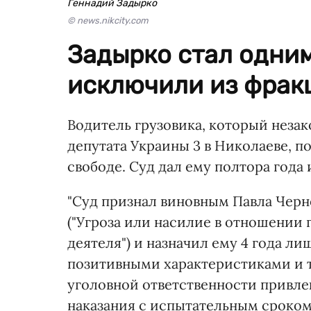
Геннадий Задырко
© news.nikcity.com
Задырко стал одним
исключили из фракц
Водитель грузовика, который незак
депутата Украины 3 в Николаеве, п
свободе. Суд дал ему полтора года
"Суд признал виновным Пaвла Чеpно
("Угроза или насилие в отношении
деятеля") и назначил ему 4 года л
позитивными характеристиками и т
уголовной ответственности привлек
наказания с испытательным сроком 