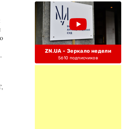
и
и
го
ZN.UA - Зеркало недели
.
5610 подписчиков
,