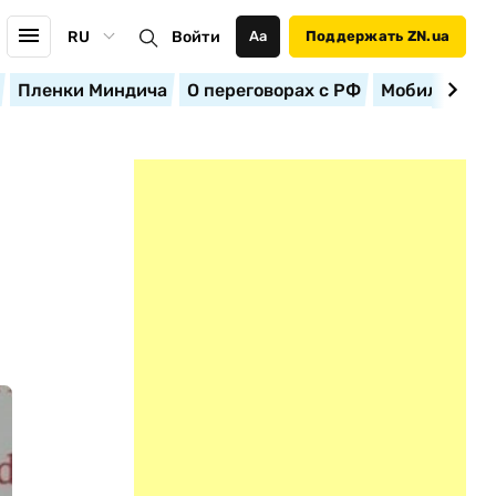
RU
Войти
Аа
Поддержать ZN.ua
Пленки Миндича
О переговорах с РФ
Мобилизация