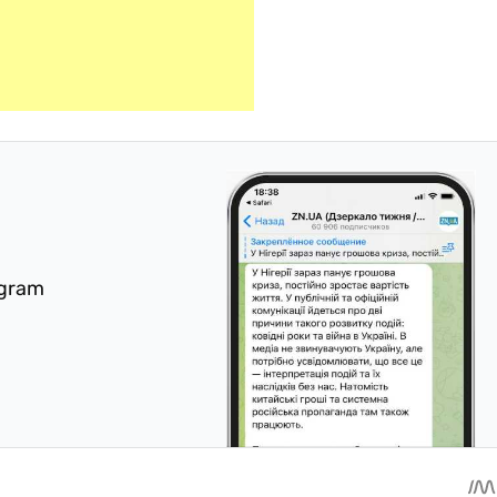
egram