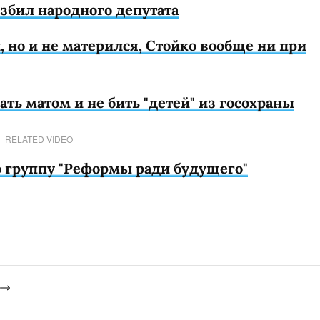
збил народного депутата
, но и не матерился, Стойко вообще ни при
ть матом и не бить "детей" из госохраны
RELATED VIDEO
ю группу "Реформы ради будущего"