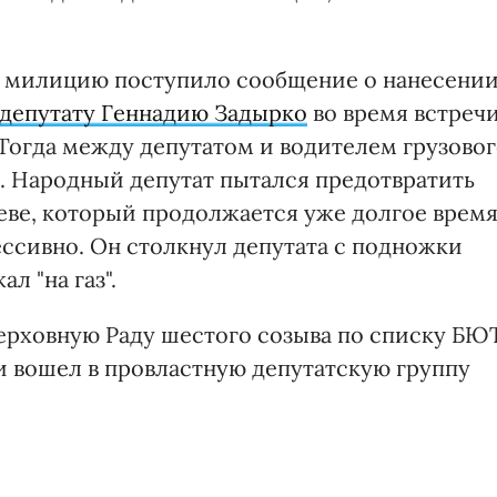
а в милицию поступило сообщение о нанесени
депутату Геннадию Задырко
во время встреч
Тогда между депутатом и водителем грузово
. Народный депутат пытался предотвратить
еве, который продолжается уже долгое время
ессивно. Он столкнул депутата с подножки
л "на газ".
Верховную Раду шестого созыва по списку БЮТ
и вошел в провластную депутатскую группу