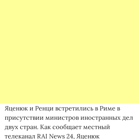
Яценюк и Ренци встретились в Риме в
присутствии министров иностранных дел
двух стран. Как сообщает местный
телеканал RAI News 24, Яценюк