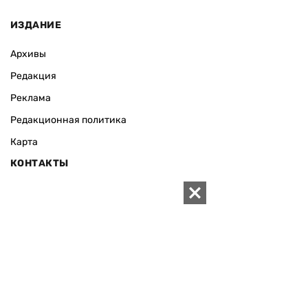
ИЗДАНИЕ
Архивы
Редакция
Реклама
Редакционная политика
Карта
КОНТАКТЫ
01010 Киев, ул. Князей Острожских, 19/1
Телефон редакции:
+380 (44) 280-04-85
Электронная почта редакции:
zn94@ukr.net
Электронная почта службы новостей:
editor@zn.ua
СОЦСЕТИ