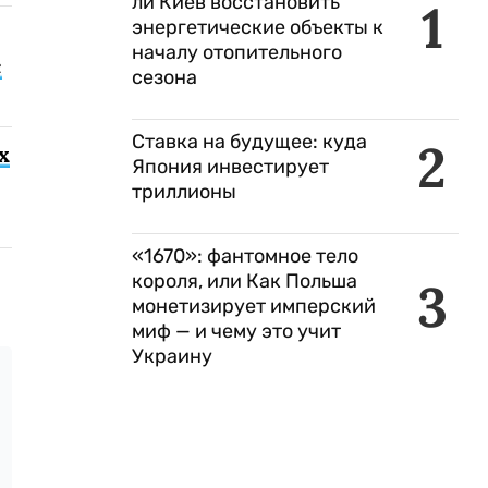
ли Киев восстановить
1
энергетические объекты к
началу отопительного
с
сезона
Ставка на будущее: куда
2
х
Япония инвестирует
триллионы
«1670»: фантомное тело
короля, или Как Польша
3
монетизирует имперский
миф — и чему это учит
Украину