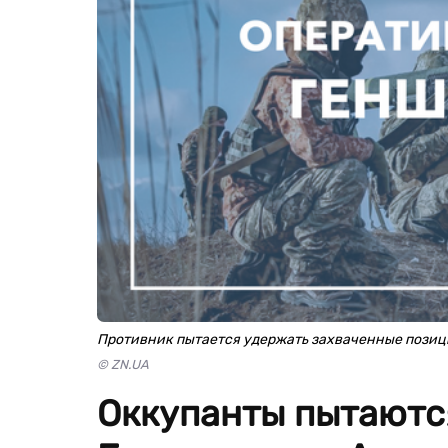
Противник пытается удержать захваченные пози
© ZN.UA
Оккупанты пытаютс