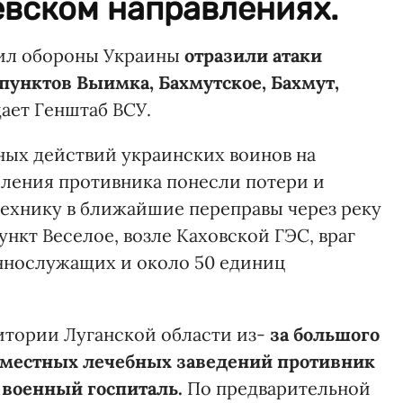
евском направлениях.
Сил обороны Украины
отразили атаки
пунктов Выимка, Бахмутское, Бахмут,
щает Генштаб ВСУ.
шных действий украинских воинов на
ления противника понесли потери и
технику в ближайшие переправы через реку
ункт Веселое, возле Каховской ГЭС, враг
ннослужащих и около 50 единиц
итории Луганской области из-
за большого
 местных лечебных заведений противник
 военный госпиталь.
По предварительной