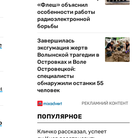
«Флеш» объяснил
особенности работы
радиоэлектронной
борьбы
Завершилась
е
эксгумация жертв
Волынской трагедии в
Островках и Воле
Островецкой:
специалисты
обнаружили останки 55
м
человек
ПОПУЛЯРНОЕ
о
Кличко рассказал, успеет