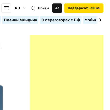
RU
Войти
Аа
Поддержать ZN.ua
Пленки Миндича
О переговорах с РФ
Мобилизация
Н