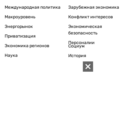
Международная политика
Зарубежная экономика
Макроуровень
Конфликт интересов
Энергорынок
Экономическая
безопасность
Приватизация
Персоналии
Экономика регионов
Социум
Наука
История
Технологии
Круг семьи
Среда обитания
Туризм
Церковь
Собственность
Культура
Использование материалов «ZN.UA» разрешается при
условии ссылки на «ZN.UA».
Для интернет-изданий обязательна прямая, открытая для
поисковых систем, гиперссылка в первом абзаце на