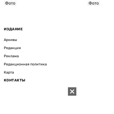
Фото
Фото
ИЗДАНИЕ
Архивы
Редакция
Реклама
Редакционная политика
Карта
КОНТАКТЫ
01010 Киев, ул. Князей Острожских, 19/1
Телефон редакции:
+380 (44) 280-04-85
Электронная почта редакции:
zn94@ukr.net