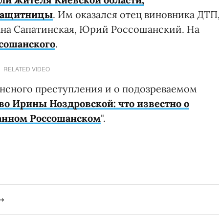
озащитницы
. Им оказался отец виновника ДТП
лана Сапатинская, Юрий Россошанский. На
ссошанского
.
RELATED VIDEO
нсного преступления и о подозреваемом
во Ирины Ноздровской: что известно о
анном Россошанском
".