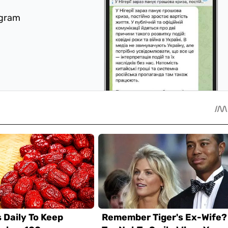
egram