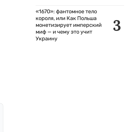
«1670»: фантомное тело
короля, или Как Польша
3
монетизирует имперский
миф — и чему это учит
Украину