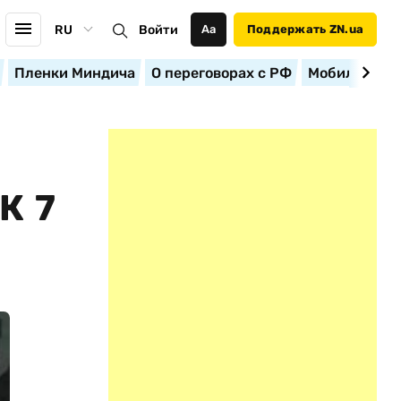
RU
Войти
Аа
Поддержать ZN.ua
Пленки Миндича
О переговорах с РФ
Мобилизация
К 7