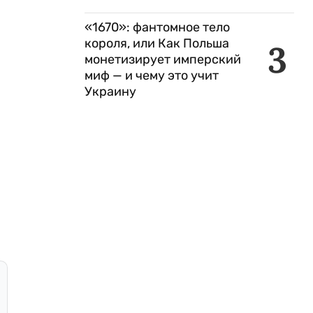
«1670»: фантомное тело
короля, или Как Польша
3
монетизирует имперский
миф — и чему это учит
Украину