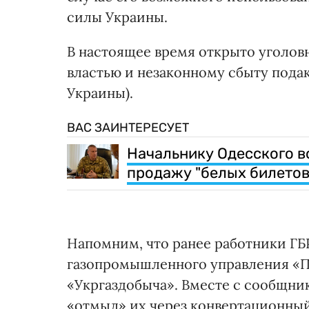
силы Украины.
В настоящее время открыто уголов
властью и незаконному сбыту подакциз
Украины).
ВАС ЗАИНТЕРЕСУЕТ
Начальнику Одесского во
продажу "белых билетов
Напомним, что ранее работники Г
газопромышленного управления «П
«Укргаздобыча». Вместе с сообщник
«отмыл» их через конвертационный