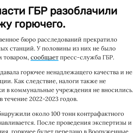
ласти ГБР разоблачили
жу горючего.
твенное бюро расследований прекратило
ых станций. У половины из них не было
м товаром,
сообщает
пресс-служба ГБР.
давала горючее ненадлежащего качества и не
ии. Как следствие, налоги также не
жи в коммунальные учреждения не вносились
в течение 2022-2023 годов.
бнаружили около 100 тонн контрафактного
навливается. После проведения экспертизы и
ния, горючее будет передано в Вооруженные