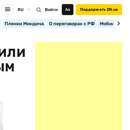
RU
Войти
Аа
Поддержать ZN.ua
Пленки Миндича
О переговорах с РФ
Мобилизация
ЧИЛИ
ЫМ