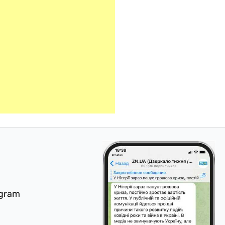
egram