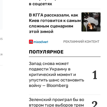
в соцсетях
В КГГА рассказали, как
Киев готовится к самым
сложным сценариям
этой зимой
05
ПОПУЛЯРНОЕ
ся
Запад снова может
подвести Украину в
1
критический момент и
упустить шанс остановить
войну — Bloomberg
Зеленский проиграл бы во
2
втором туре выборов трем