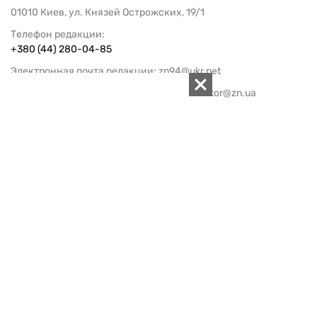
01010 Киев, ул. Князей Острожских, 19/1
Телефон редакции:
+380 (44) 280-04-85
Электронная почта редакции:
zn94@ukr.net
Электронная почта службы новостей:
editor@zn.ua
СОЦСЕТИ
ПОДДЕРЖАТЬ ZN.UA
Поддержать независимую
журналистику!
ЗЕРКАЛО НЕДЕЛИ
не подводим с 1994-го года