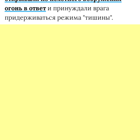
огонь в ответ
и принуждали врага
придерживаться режима "тишины".