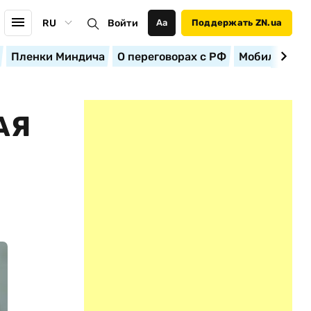
RU
Войти
Аа
Поддержать ZN.ua
Пленки Миндича
О переговорах с РФ
Мобилизация
АЯ