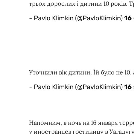
трьох дорослих і дитини 10 років. Тр
- Pavlo Klimkin (@PavloKlimkin)
16
Уточнили вік дитини. Їй було не 10, а
- Pavlo Klimkin (@PavloKlimkin)
16
Напомним, в ночь на 16 января тер
у иностранцев гостиницу в Уагадугу,