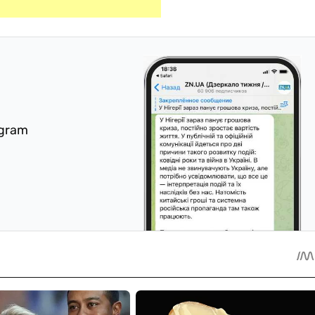
egram