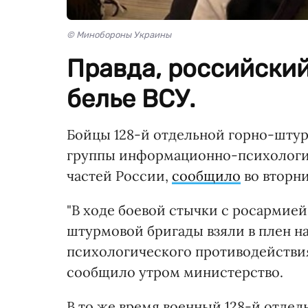
© Минобороны Украины
Правда, российский
белье ВСУ.
Бойцы 128-й отдельной горно-шту
группы информационно-психологич
частей России,
сообщило
во вторн
"В ходе боевой стычки с росармие
штурмовой бригады взяли в плен 
психологического противодействия
сообщило утром министерство.
В то же время военный 128-й отде