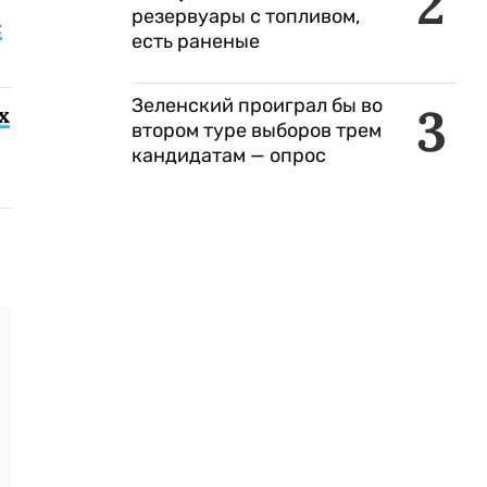
2
резервуары с топливом,
с
есть раненые
Зеленский проиграл бы во
3
х
втором туре выборов трем
кандидатам — опрос