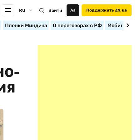
RU
Войти
Аа
Поддержать ZN.ua
Пленки Миндича
О переговорах с РФ
Мобилизация
НО-
ИЯ