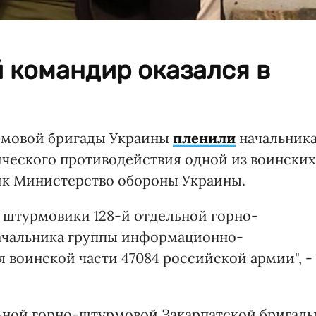
 командир оказался в
рмовой бригады Украины
пленили
начальник
еского противодействия одной из воинских
ик Министерство обороны Украины.
й штурмовики 128-й отдельной горно-
начальника группы информационно-
 воинской части 47084 российской армии", -
льной горно-штурмовой Закарпатской бригад