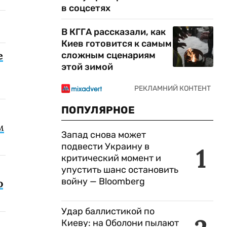
в соцсетях
В КГГА рассказали, как
Киев готовится к самым
е
сложным сценариям
этой зимой
ПОПУЛЯРНОЕ
м
Запад снова может
подвести Украину в
1
критический момент и
упустить шанс остановить
войну — Bloomberg
о
Удар баллистикой по
Киеву: на Оболони пылают