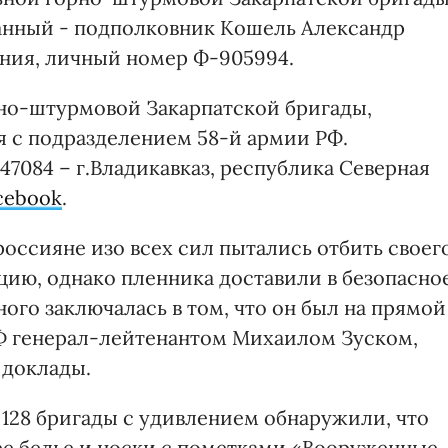
жанный - подполковник Кошель Александр
ения, личный номер Ф-905994.
но-штурмовой Закарпатской бригады,
я с подразделением 58-й армии РФ.
7084 – г.Владикавказ, республика Северная
cebook
.
оссияне изо всех сил пытались отбить своег
цию, однако пленника доставили в безопасно
ого заключалась в том, что он был на прямой
Ф генерал-лейтенантом Михаилом Зуском,
 доклады.
 128 бригады с удивлением обнаружили, что
е белье и носки с пометками «Вооруженные