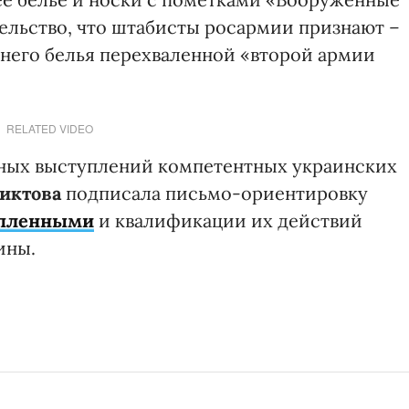
ельство, что штабисты росармии признают –
него белья перехваленной «второй армии
RELATED VIDEO
ных выступлений компетентных украинских
иктова
подписала письмо-ориентировку
опленными
и квалификации их действий
ины.