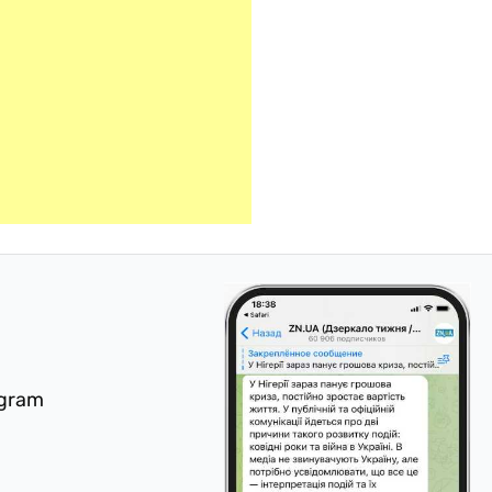
egram