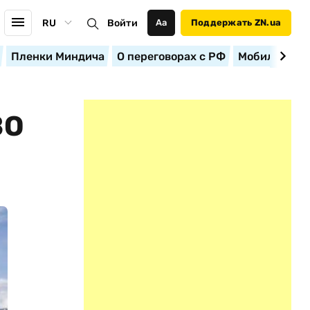
RU
Войти
Аа
Поддержать ZN.ua
Пленки Миндича
О переговорах с РФ
Мобилизация
ВО