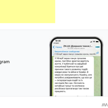
egram