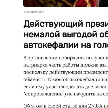
© politeka.net
Действующий прези
немалой выгодой о
автокефалии на гол
В организации собора для получени
патриарха часть работы должна взят
поскольку действующий президент 
обменять Томос об автокефалии на 
если ему удастся сделать две вещи:
"сопровождение") не начудить на с
Об этом в своей статье для
ZN.UA
пи