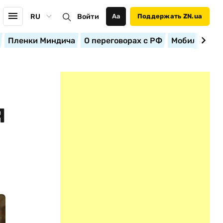
RU
Войти
Аа
Поддержать ZN.ua
Пленки Миндича
О переговорах с РФ
Мобилизация
Я