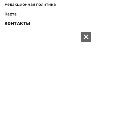
Редакционная политика
Карта
КОНТАКТЫ
01010 Киев, ул. Князей Острожских, 19/1
Телефон редакции:
+380 (44) 280-04-85
Электронная почта редакции:
zn94@ukr.net
Электронная почта службы новостей:
editor@zn.ua
СОЦСЕТИ
ПОДДЕРЖАТЬ ZN.UA
Поддержать независимую
журналистику!