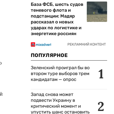
База ФСБ, шесть судов
теневого флота и
подстанции: Мадяр
рассказал о новых
ударах по логистике и
энергетике россиян
ы
ПОПУЛЯРНОЕ
о
Зеленский проиграл бы во
1
втором туре выборов трем
кандидатам — опрос
ый
Запад снова может
подвести Украину в
2
критический момент и
упустить шанс остановить