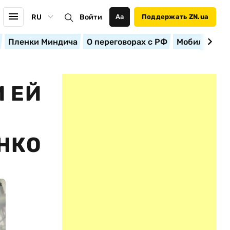
RU
Войти
Аа
Поддержать ZN.ua
Пленки Миндича
О переговорах с РФ
Мобилизация
 ЕЙ
НКО