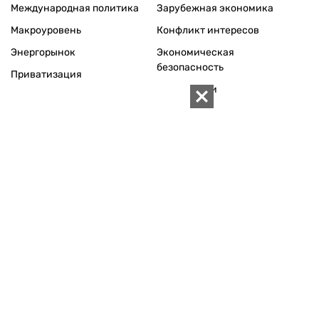
01010 Киев, ул. Князей Острожских, 19/1
Телефон редакции:
+380 (44) 280-04-85
Электронная почта редакции:
zn94@ukr.net
Электронная почта службы новостей:
editor@zn.ua
СОЦСЕТИ
ПОДДЕРЖАТЬ ZN.UA
Поддержать независимую
журналистику!
ЗЕРКАЛО НЕДЕЛИ
не подводим с 1994-го года