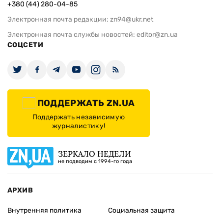
Важно знать: может ли пенсионер
Временная п
узнать результат идентификации
родители ко
онлайн
алименты: к
ИЗДАНИЕ
Архивы
Редакция
Реклама
Редакционная политика
Карта
КОНТАКТЫ