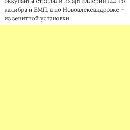
оккупанты стреляли из артиллерии 122-го
калибра и БМП, а по Новоалександровке –
из зенитной установки.