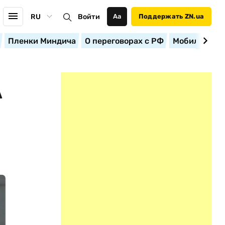
RU
Войти
Аа
Поддержать ZN.ua
Пленки Миндича
О переговорах с РФ
Мобилизация
А