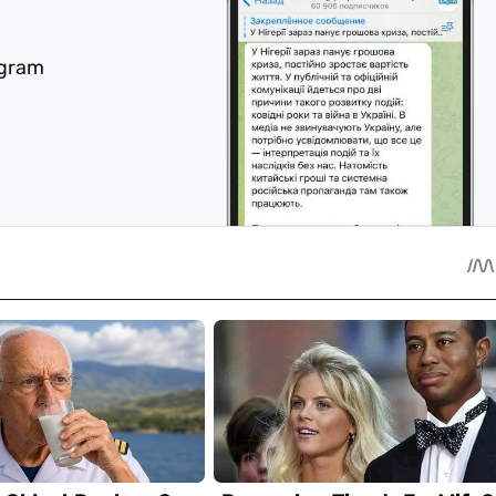
egram