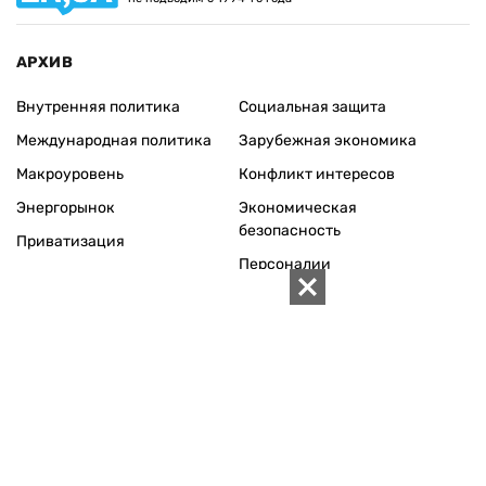
АРХИВ
Внутренняя политика
Социальная защита
Международная политика
Зарубежная экономика
Макроуровень
Конфликт интересов
Энергорынок
Экономическая
безопасность
Приватизация
Персоналии
Экономика регионов
Социум
Наука
История
Технологии
Круг семьи
Среда обитания
Туризм
Церковь
Собственность
Культура