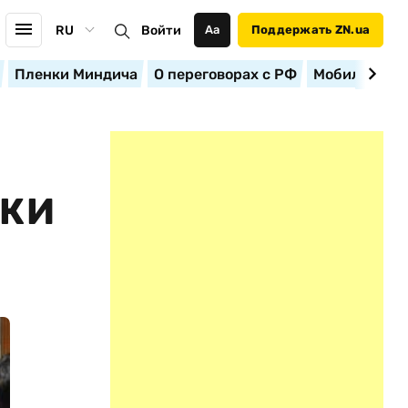
RU
Войти
Аа
Поддержать ZN.ua
Пленки Миндича
О переговорах с РФ
Мобилизация
ДКИ