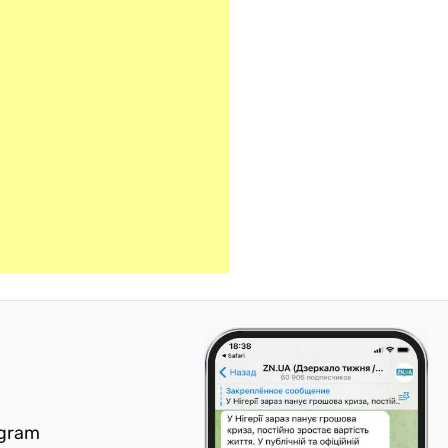
egram