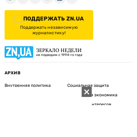
ПОДДЕРЖАТЬ ZN.UA
Поддержать независимую
журналистику!
ЗЕРКАЛО НЕДЕЛИ
не подводим с 1994-го года
АРХИВ
Внутренняя политика
Социальная защита
Международная политика
Зарубежная экономика
Макроуровень
Конфликт интересов
Энергорынок
Экономическая
безопасность
Приватизация
Персоналии
Экономика регионов
Социум