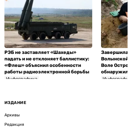
РЭБ не заставляет «Шахеды»
Завершилась
падать и не отклоняет баллистику:
Волынской т
«Флеш» объяснил особенности
Воле Остров
работы радиоэлектронной борьбы
обнаружили 
Инфографика
Инфографик
ИЗДАНИЕ
Архивы
Редакция