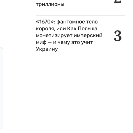
триллионы
«1670»: фантомное тело
короля, или Как Польша
3
монетизирует имперский
миф — и чему это учит
Украину