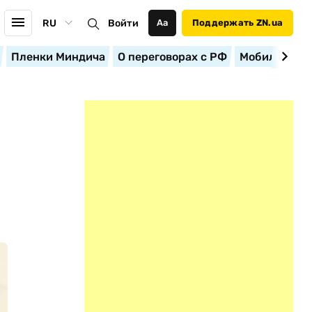
RU
Войти
Аа
Поддержать ZN.ua
Пленки Миндича
О переговорах с РФ
Мобилизация