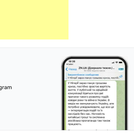
egram