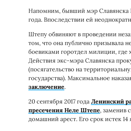
Напомним, бывший мэр Славянска Н
года. Впоследствии ей неоднократ
Штепу обвиняют в проведении незак
том, что она публично призывала 
боевиками горотдел милиции, где 
Действия экс-мэра Славянска проку
(посягательство на территориальн
государства). Максимальное наказа
заключение
.
20 сентября 2017 года
Ленинский ра
пресечения Неле Штепе
, заменив
домашний арест. Его срок истек 14 я