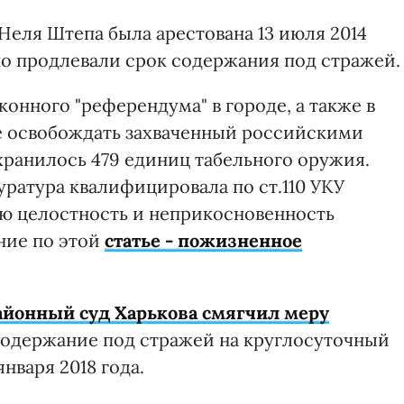
еля Штепа была арестована 13 июля 2014
но продлевали срок содержания под стражей.
онного "референдума" в городе, а также в
не освобождать захваченный российскими
хранилось 479 единиц табельного оружия.
ратура квалифицировала по ст.110 УКУ
ую целостность и неприкосновенность
ние по этой
статье - пожизненное
йонный суд Харькова смягчил меру
 содержание под стражей на круглосуточный
нваря 2018 года.