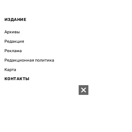
ИЗДАНИЕ
Архивы
Редакция
Реклама
Редакционная политика
Карта
КОНТАКТЫ
01010 Киев, ул. Князей Острожских, 19/1
Телефон редакции:
+380 (44) 280-04-85
Электронная почта редакции:
zn94@ukr.net
Электронная почта службы новостей:
editor@zn.ua
СОЦСЕТИ