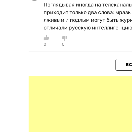
Поглядывая иногда на телеканалы
приходит только два слова: мраз
лживым и подлым могут быть журна
отличали русскую интеллигенци
0
0
ВС