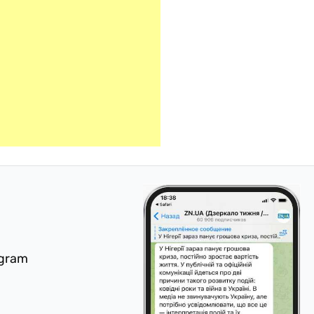
egram