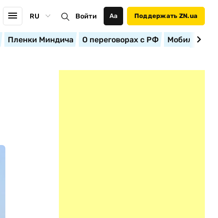
RU
Войти
Аа
Поддержать ZN.ua
Пленки Миндича
О переговорах с РФ
Мобилизация