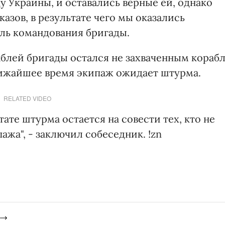
у Украины, и оставались верные ей, однако
азов, в результате чего мы оказались
ель командования бригады.
аблей бригады остался не захваченным кораб
ближайшее время экипаж ожидает штурма.
RELATED VIDEO
тате штурма остается на совести тех, кто не
жа", - заключил собеседник. !zn