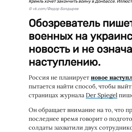
Кремль хочет закончить войну в Донбассе. Иллюс
© vk.com/Федор Болдырев
Обозреватель пишет
военных на украинс
новость и не означ
наступлению.
Россия не планирует
новое наступ
пытается найти способ, чтобы выйт
страницах журнала
Der Spiegel
пише
Он обращает внимание на то, что 
последнее время говорит о подгото
солдаты захватили двух сотрудник