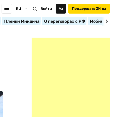
RU
Войти
Аа
Поддержать ZN.ua
Пленки Миндича
О переговорах с РФ
Мобилизация