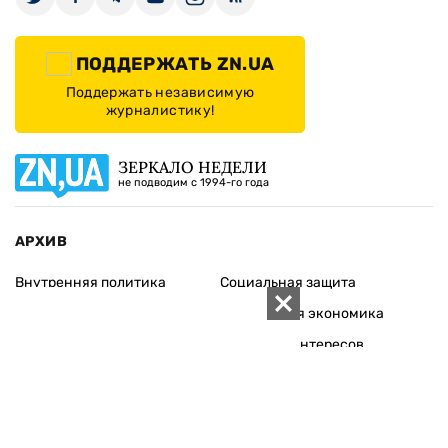
ПОДДЕРЖАТЬ ZN.UA
Поддержать независимую
журналистику!
ЗЕРКАЛО НЕДЕЛИ
не подводим с 1994-го года
АРХИВ
Внутренняя политика
Социальная защита
Международная политика
Зарубежная экономика
Макроуровень
Конфликт интересов
Энергорынок
Экономическая
безопасность
Приватизация
Персоналии
Экономика регионов
Социум