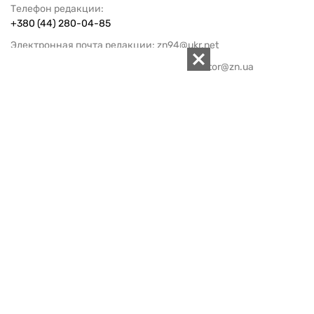
Телефон редакции:
+380 (44) 280-04-85
Электронная почта редакции:
zn94@ukr.net
Электронная почта службы новостей:
editor@zn.ua
СОЦСЕТИ
ПОДДЕРЖАТЬ ZN.UA
Поддержать независимую
журналистику!
ЗЕРКАЛО НЕДЕЛИ
не подводим с 1994-го года
АРХИВ