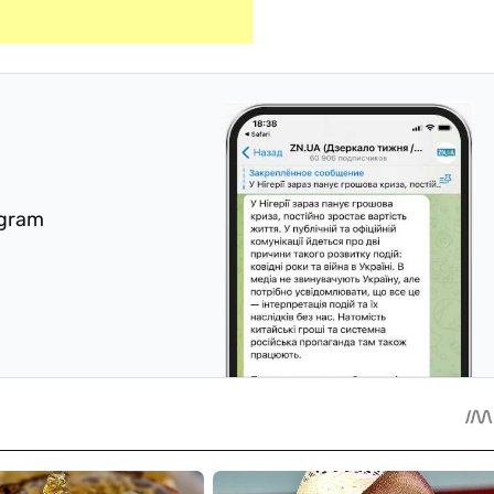
egram