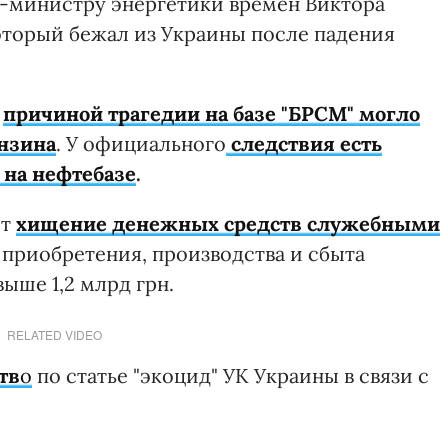
-министру энергетики времен Виктора
который бежал из Украины после падения
,
причиной трагедии на базе "БРСМ" могло
ензина
. У официального
следствия есть
 на нефтебазе
.
ет
хищение денежных средств служебными
приобретения, производства и сбыта
ыше 1,2 млрд грн.
RELATED VIDEO
тв
о
по статье "экоцид" УК Украины в связи с