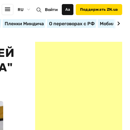
RU
Войти
Аа
Поддержать ZN.ua
Пленки Миндича
О переговорах с РФ
Мобилизация
ЕЙ
А"