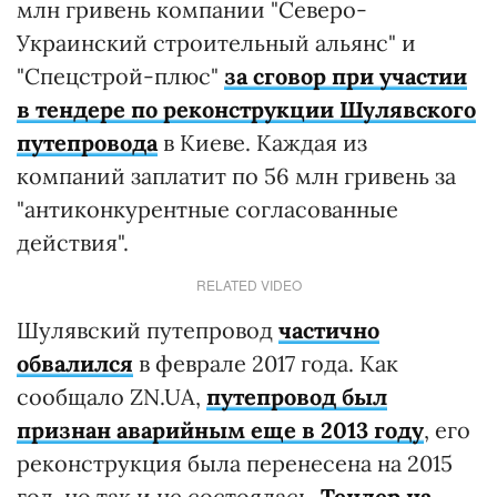
млн гривень компании "Северо-
Украинский строительный альянс" и
"Спецстрой-плюс"
за сговор при участии
в тендере по реконструкции Шулявского
путепровода
в Киеве. Каждая из
компаний заплатит по 56 млн гривень за
"антиконкурентные согласованные
действия".
RELATED VIDEO
Шулявский путепровод
частично
обвалился
в феврале 2017 года. Как
сообщало ZN.UA,
путепровод был
признан аварийным еще в 2013 году
, его
реконструкция была перенесена на 2015
год, но так и не состоялась.
Тендер на