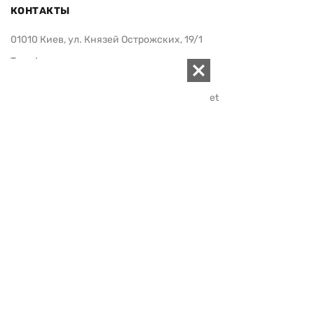
КОНТАКТЫ
01010 Киев, ул. Князей Острожских, 19/1
Телефон редакции:
+380 (44) 280-04-85
Электронная почта редакции:
zn94@ukr.net
Электронная почта службы новостей:
editor@zn.ua
СОЦСЕТИ
ПОДДЕРЖАТЬ ZN.UA
Поддержать независимую
журналистику!
ЗЕРКАЛО НЕДЕЛИ
не подводим с 1994-го года