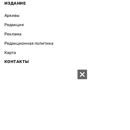
ИЗДАНИЕ
Архивы
Редакция
Реклама
Редакционная политика
Карта
КОНТАКТЫ
01010 Киев, ул. Князей Острожских, 19/1
Телефон редакции:
+380 (44) 280-04-85
Электронная почта редакции:
zn94@ukr.net
Электронная почта службы новостей:
editor@zn.ua
СОЦСЕТИ